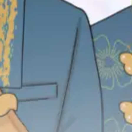
Wahida Hasan, S.Pd
Putri Pertama Bapak Hasan &
Almarhumah ibu Hasni (Dg.Macora)
&