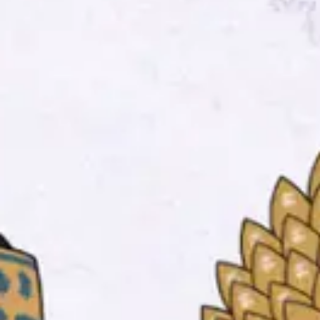
Wahda & Kamil
Kami berharap Anda menjadi bagian
dari hari istimewa kami!
0
0
0
0
Hari
Jam
Menit
Detik
Senin, 06 Oktober 2025
Save The Date
Tanpa mengurangi rasa hormat.