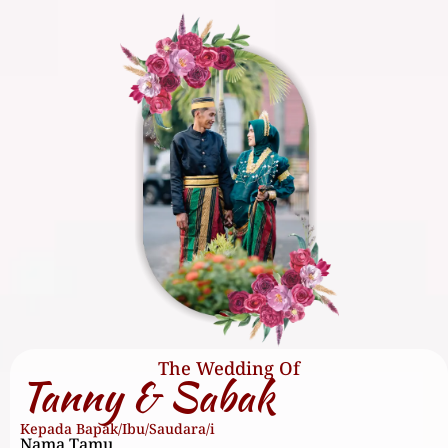
The Wedding Of
The Wedding Of
Tanny & Sabak
Tanny & Sabak
Kepada Bapak/Ibu/Saudara/i
Nama Tamu