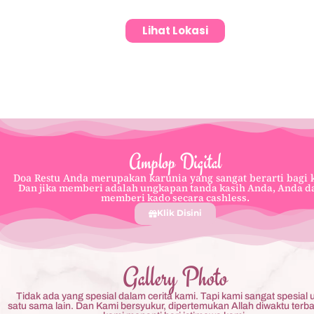
Lihat Lokasi
Amplop Digital
Doa Restu Anda merupakan karunia yang sangat berarti bagi 
Dan jika memberi adalah ungkapan tanda kasih Anda, Anda d
memberi kado secara cashless.
Klik Disini
Gallery Photo
Tidak ada yang spesial dalam cerita kami. Tapi kami sangat spesial 
satu sama lain. Dan Kami bersyukur, dipertemukan Allah diwaktu terbai