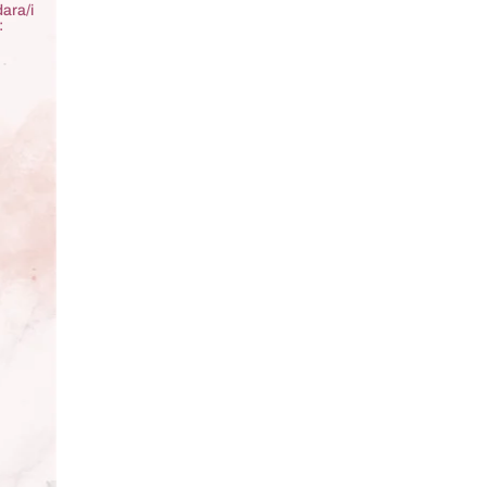
ara/i
: