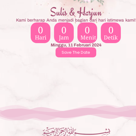
Sulis & Harjun
Kami berharap Anda menjadi bagian dari hari istimewa kami!
0
0
0
0
Hari
Jam
Menit
Detik
Minggu, 11 Februari 2024
Save The Date