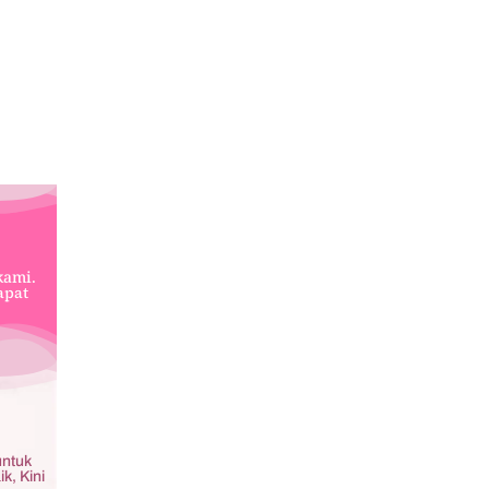
kami.
apat
untuk
k, Kini