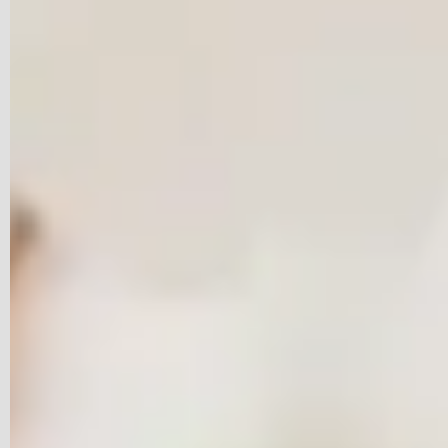
98alogin
5 bulan, 2 minggu lalu
Okay, so 98alogin? Pretty
straightforward. The site’s easy to
navigate, not gonna lie. Gotta love
a simple login process! Check it out
98alogin
.
90winbet
5 bulan, 2 minggu lalu
Yo, 90winbet is a great place to test
your luck and see the payouts. If
you are feeling lucky, jump to
90winbet
788betcom