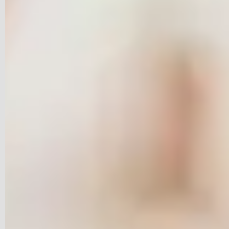
5 bulan, 2 minggu lalu
788betcom is a place I’d
recommend for betting. Pretty
good bonuses and promotions to
check. You need to sign up if you
want to play. See here:
788betcom
3355bet
7 bulan lalu
Signed up at
3355bet
last week.
Good variety of stuff to bet on,
from sports to slots. Their
customer service was quick to
respond when I had a question
too, which is always a plus.
tm68
7 bulan, 2 minggu lalu
TM68, got hooked on this one by a