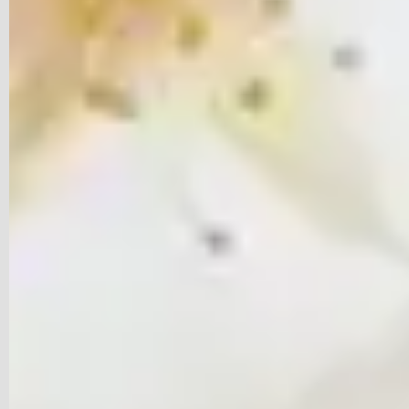
Wedding Gift
Kehadiran Anda merupakan hadiah terindah. Namun,
apabila Anda hendak memberikan tanda kasih kepada
kami, dapat melalui fitur di bawah ini.