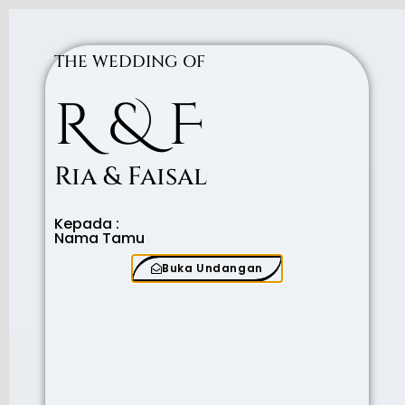
THE WEDDING OF
THE WEDDING OF
R & F
R & F
Ria dan Faisal
Ria & Faisal
Kepada :
Kepada :
Nama Tamu
Nama Tamu
Buka Undangan