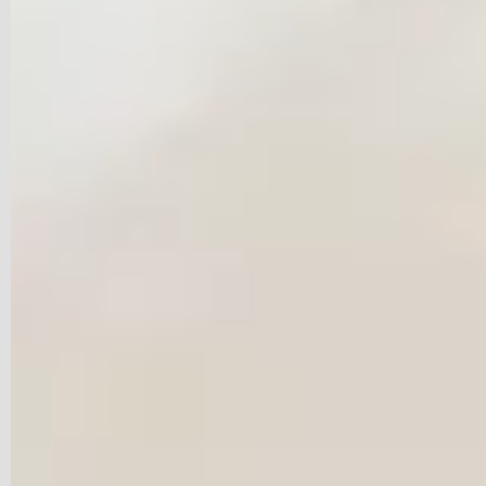
Klik Disini
Write a WisHes
37
Comments