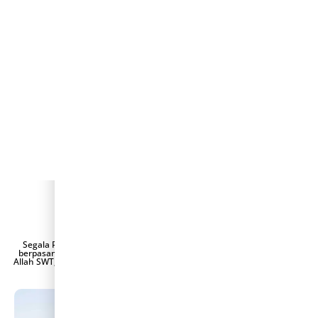
Order
Premium 04
Assalamu'alaikum Wr. Wb.
Segala Puji Bagi Allah SWT yang telah menjadikan hambanya hidup
berpasang-pasangan. Dengan memohon Ridho, Rahmat, dan Berkah
Allah SWT, kami bermaksud untuk mengundang Saudara/i dalam acara
pernikahan yang kami selenggarakan.