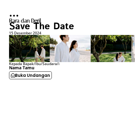
. . .
Rara dan Deril
Save The Date
15 Desember 2024
Kepada Bapak/Ibu/Saudara/i
Nama Tamu
Buka Undangan