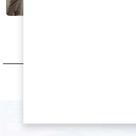
Deril
Deril Novanto
Putri Kedua
Bapak Yusuf Kama
& Ibu Ratna Ayu Menik
Dan di antara tanda-tanda kekuasaan-Nya
ialah Dia menciptakan untukmu isteri-isteri
dari jenismu sendiri, supaya kamu cenderung
dan merasa tenteram kepadanya, dan
dijadikan-Nya diantaramu rasa kasih dan
sayang. Sesungguhnya pada yang demikian itu
benar-benar terdapat tanda-tanda bagi kaum
yang berfikir.