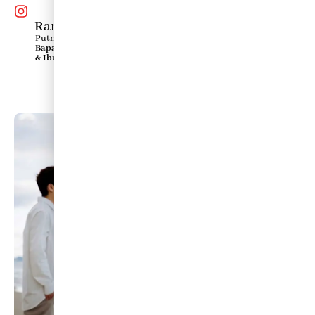
Ranidnya Rasmitha
Putri Kedua
Bapak Bagus Triatmoko
& Ibu Hanifah Ledia