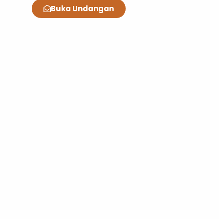
Buka Undangan
Ucapkan Sesuatu
Berikan Ucapan & Doa Restu