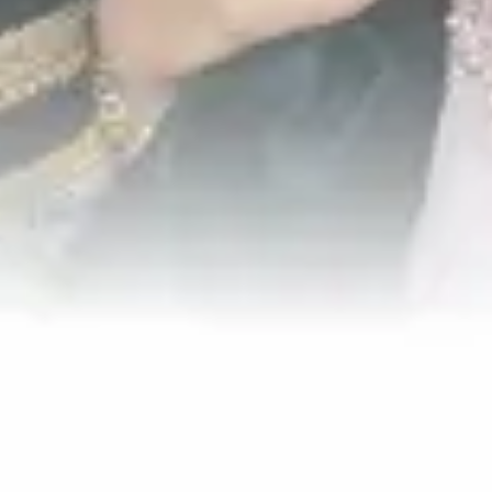
Lihat Lokasi
Amplop Digital
Doa Restu Anda merupakan karunia yang sangat berarti bagi
kami.
Dan jika memberi adalah ungkapan tanda kasih Anda, Anda
dapat memberi kado secara cashless.
Klik Disini
Gallery Photo
Tidak ada yang spesial dalam cerita kami. Tapi kami sangat spesial untuk
satu sama lain. Dan Kami bersyukur, dipertemukan Allah diwaktu