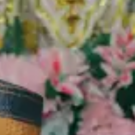
Latifah & Reski
Kami berharap Anda menjadi bagian dari hari istimewa kami!
0
0
0
0
Hari
Jam
Menit
Detik
Senin, 24 Februari 2025
Save The Date