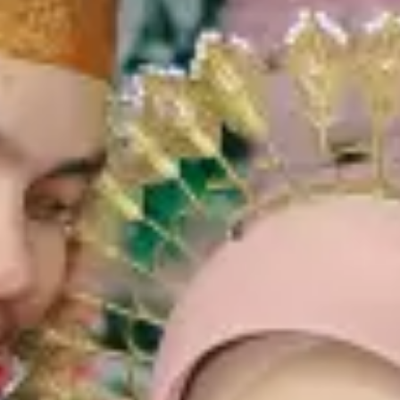
Tanpa mengurangi rasa hormat. Kami mengundang
Bapak/Ibu/Saudara/i serta Kerabat sekalian untuk menghadiri acara
pernikahan kami:
Siti Latifah Aprilla, S.Pd
Putri Pertama Bapak H. Musafir & Ibu Hj. Rosmiati
&