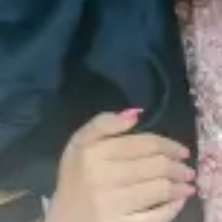
"Dan segala sesuatu Kami ciptakan berpasang-pasangan agar
kamu mengingat (kebesaran Allah).“
(QS. Az Zariyat: 49)
Akad Nikah
Senin, 03 Februari 2025
Pukul 13.00 Wita - Selesai
Jl. Urip Sumoharjo, Kel. Mattirowalie,
Kec. Tanete Riattang Barat. (Cabalu |
Samping Kampus UNCAPI Bone)
Resepsi
Senin, 24 Februari 2025
Pukul 10.00 - 22.00 Wita
Jl. Urip Sumoharjo, Kel. Mattirowalie,
Kec. Tanete Riattang Barat. (Cabalu |
Samping Kampus UNCAPI Bone)