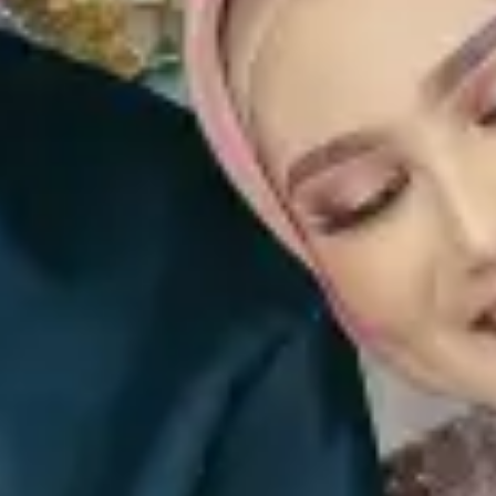
Reski T, S.Pd., M.Pd
Putra Bungsu Bapak Alm. Tawile & Ibu Hj. Patimang
Save The Date