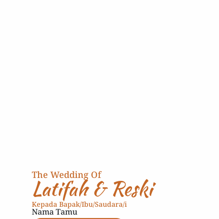
terbaik, Kini kami menanti hari istimewa kami.
The Wedding Of
Latifah & Reski
Kepada Bapak/Ibu/Saudara/i
Nama Tamu