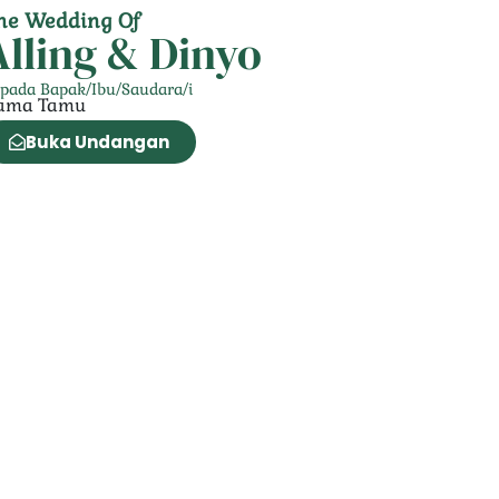
he Wedding Of
Alling & Dinyo
pada Bapak/Ibu/Saudara/i
ama Tamu
Buka Undangan